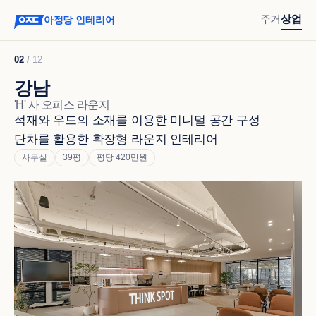
주거
상업
아정당 인테리어
02
/
12
강남
'H' 사 오피스 라운지
석재와 우드의 소재를 이용한 미니멀 공간 구성

단차를 활용한 확장형 라운지 인테리어
사무실
39평
평당 420만원