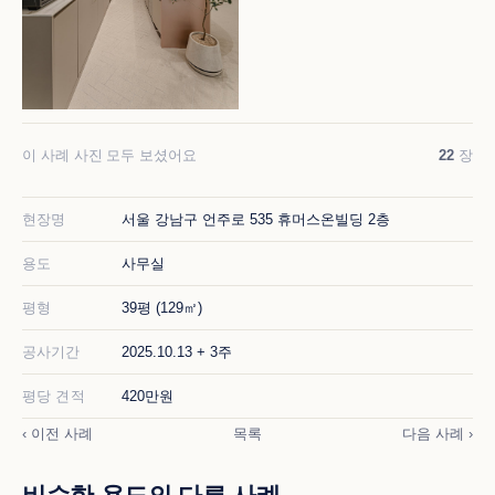
이 사례 사진 모두 보셨어요
22
장
현장명
서울 강남구 언주로 535 휴머스온빌딩 2층
용도
사무실
평형
39평 (129㎡)
공사기간
2025.10.13 + 3주
평당 견적
420만원
‹ 이전 사례
목록
다음 사례 ›