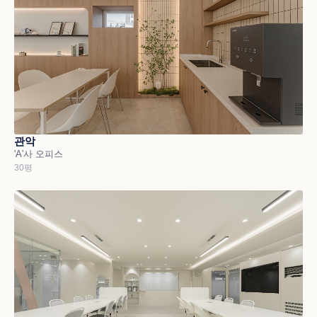
관악
'A'사 오피스
30평