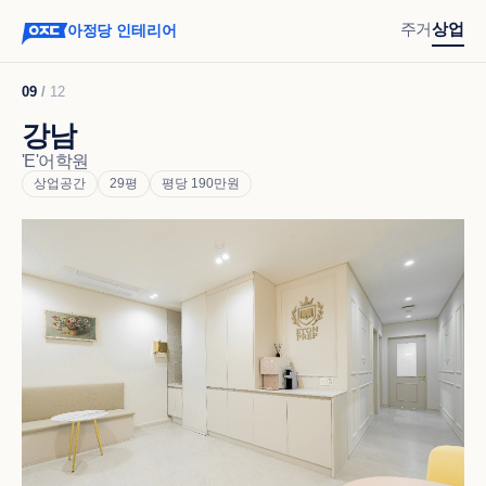
주거
상업
아정당 인테리어
09
/
12
강남
'E'어학원
상업공간
29평
평당 190만원