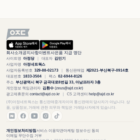
회사소개
공지사항
이벤트
사은품 지급 명단
사이트명
아정당
|
대표자
김민기
사업자명
아정네트웍스
사업자등록번호
329-88-02173
|
통신판매업
제2021-부산북구-0914호
대표번호
1833-3504
|
팩스
02-6944-8126
주소
부산광역시 북구 금곡대로8번길 33, 아남프라자 3층
개인정보 책임관리자
김환수
(zeus@ajd.co.kr)
광고제휴문의
contact@ajd.co.kr
|
CS 고객센터
help@ajd.co.kr
(주)아정네트웍스는 통신판매중개자이며 통신판매의 당사자가 아닙니다. 상
품, 상품정보, 거래에 관한 의무와 책임은 거래당사자에게 있습니다.
개인정보처리방침
서비스 이용약관
마케팅 정보수신 동의
이메일 무단수집 거부