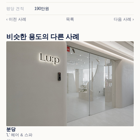
평당 견적
190만원
‹ 이전 사례
목록
다음 사례 ›
비슷한 용도의 다른 사례
분당
'L' 헤어 & 스파