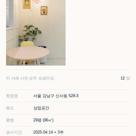
이 사례 사진 모두 보셨어요
12
장
현장명
서울 강남구 신사동 528-3
용도
상업공간
평형
29평 (96㎡)
공사기간
2025.04.14 + 3주