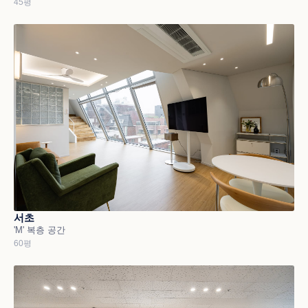
45평
서초
'M' 복층 공간
60평