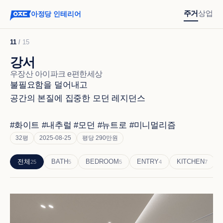
주거
상업
아정당 인테리어
11
/
15
강서
우장산 아이파크 e편한세상
불필요함을 덜어내고 

공간의 본질에 집중한 모던 레지던스

#화이트 #내추럴 #모던 #뉴트로 #미니멀리즘
32평
2025-08-25
평당 290만원
전체
BATH
BEDROOM
ENTRY
KITCHEN
25
5
5
4
7