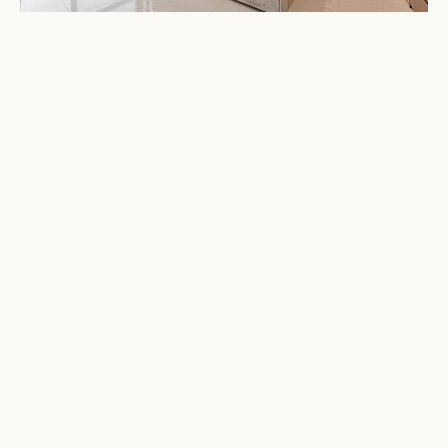
잠실
미켈란 호수가
68평 · 평당 240만원
이런 공간, 우리집에도 가능할까?
현장 답사부터 견적까지, 부담 없이 시작해보세요.
→
견적 받아보기