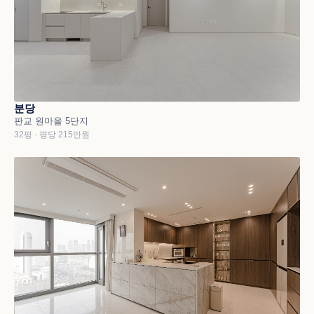
분당
판교 원마을 5단지
32평 · 평당 215만원