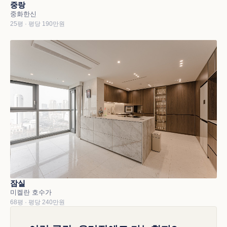
중랑
중화한신
25평 · 평당 190만원
잠실
미켈란 호수가
68평 · 평당 240만원