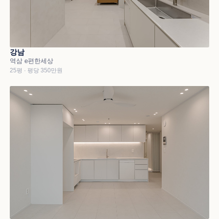
강남
역삼 e편한세상
25평 · 평당 350만원