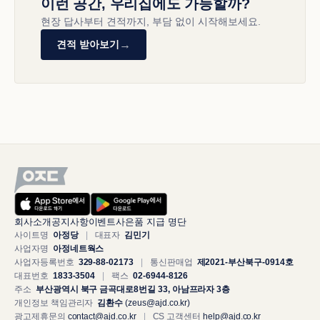
이런 공간, 우리집에도 가능할까?
현장 답사부터 견적까지, 부담 없이 시작해보세요.
→
견적 받아보기
회사소개
공지사항
이벤트
사은품 지급 명단
사이트명
아정당
|
대표자
김민기
사업자명
아정네트웍스
사업자등록번호
329-88-02173
|
통신판매업
제2021-부산북구-0914호
대표번호
1833-3504
|
팩스
02-6944-8126
주소
부산광역시 북구 금곡대로8번길 33, 아남프라자 3층
개인정보 책임관리자
김환수
(zeus@ajd.co.kr)
광고제휴문의
contact@ajd.co.kr
|
CS 고객센터
help@ajd.co.kr