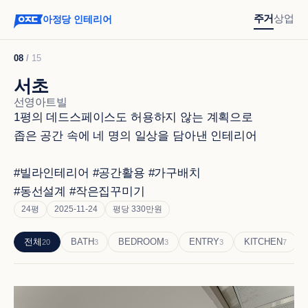
주거
상업
아정당 인테리어
08
/
15
서초
선영아트빌
1평의 데드스페이스도 허용하지 않는 계획으로 

좁은 공간 속에 네 명의 일상을 담아낸 인테리어

#빌라인테리어 #공간활용 #가구배치 

#동선설계 #작은집꾸미기
24평
2025-11-24
평당 330만원
전체
BATH
BEDROOM
ENTRY
KITCHEN
20
3
3
3
7