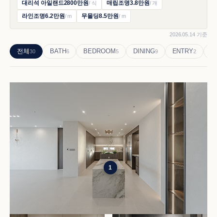
대리석 아일랜드
2800만원
/
식
매립조명
3.8만원
/
개
라인조명
6.2만원
/
m
무몰딩
8.5만원
/
m
2026.05.14
기준
전체
BATH
BEDROOM
DINING
ENTRY
K
30
6
5
9
2
1