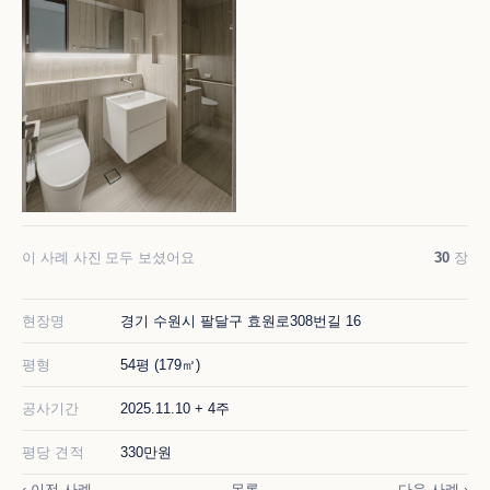
이 사례 사진 모두 보셨어요
30
장
현장명
경기 수원시 팔달구 효원로308번길 16
평형
54평 (179㎡)
공사기간
2025.11.10 + 4주
평당 견적
330만원
‹ 이전 사례
목록
다음 사례 ›