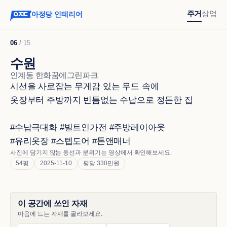
주거
상업
아정당 인테리어
06
/
15
수원
인계동 한화꿈에그린파크
시선을 사로잡는 무게감 있는 무드 속에 

옷장부터 주방까지 빈틈없는 수납으로 정돈한 집

#수납극대화 #빌트인가전 #주방레이아웃 

#유리옷장 #스텝도어 #톤앤매너
사진에 담기지 않는 동선과 분위기는 영상에서 확인해보세요.
54평
2025-11-10
평당 330만원
이 공간에 쓰인 자재
마음에 드는 자재를 골라보세요.