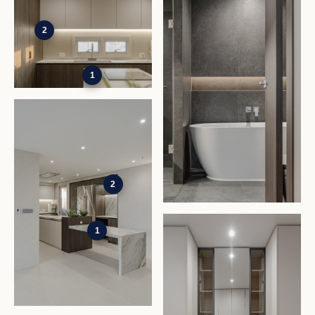
2
1
2
1