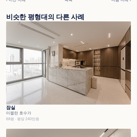
비슷한 평형대의 다른 사례
잠실
미켈란 호수가
68평 · 평당 240만원